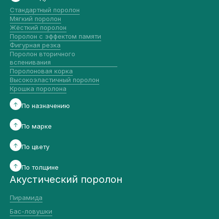
Стандартный поролон
Мягкий поролон
Жёсткий поролон
Поролон с эффектом памяти
Фигурная резка
Поролон вторичного
вспенивания
Поролоновая корка
Высокоэластичный поролон
Крошка поролона
По назначению
По марке
По цвету
По толщине
Акустический поролон
Пирамида
Бас-ловушки